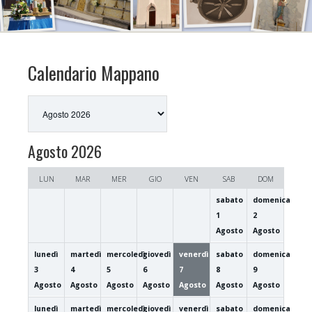
Calendario Mappano
Selezione
del
mese
Agosto 2026
LUN
MAR
MER
GIO
VEN
SAB
DOM
sabato
domenica
1
2
Agosto
Agosto
lunedì
martedì
mercoledì
giovedì
venerdì
sabato
domenica
3
4
5
6
7
8
9
Agosto
Agosto
Agosto
Agosto
Agosto
Agosto
Agosto
lunedì
martedì
mercoledì
giovedì
venerdì
sabato
domenica