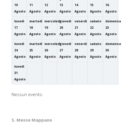
10
11
12
13
14
15
16
Agosto
Agosto
Agosto
Agosto
Agosto
Agosto
Agosto
lunedì
martedì
mercoledì
giovedì
venerdì
sabato
domenica
17
18
19
20
21
22
23
Agosto
Agosto
Agosto
Agosto
Agosto
Agosto
Agosto
lunedì
martedì
mercoledì
giovedì
venerdì
sabato
domenica
24
25
26
27
28
29
30
Agosto
Agosto
Agosto
Agosto
Agosto
Agosto
Agosto
lunedì
31
Agosto
Nessun evento.
S. Messe Mappano