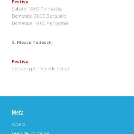
Festiva
Sabato 18:00 Parrocchia
Domenica 08.30 Santuario
Domenica 10.00 Parrocchia
S. Messe Tedeschi
Festiva
Sospesa per periodo estivo
Meta
Accedi
Feed dei contenuti